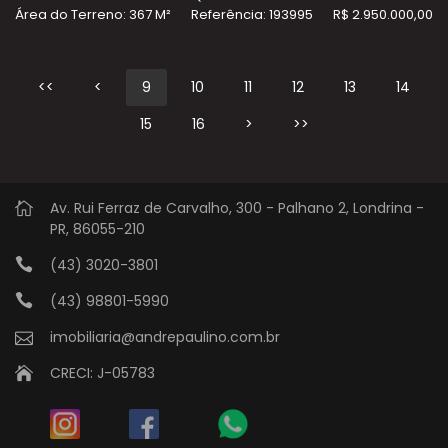
Área do Terreno: 367 M²
Referência: 193995
R$ 2.950.000,00
<<
<
9
10
11
12
13
14
15
16
>
>>
Av. Rui Ferraz de Carvalho, 300 - Palhano 2, Londrina -
PR, 86055-210
(43) 3020-3801
(43) 98801-5990
imobiliaria@andrepaulino.com.br
CRECI: J-05783