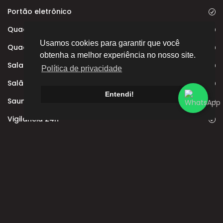
Portão eletrônico
Quadra de tênis
Usamos cookies para garantir que você
Quadra poliesportiva
obtenha a melhor experiência no nosso site.
Sala de fitness
Política de privacidade
Salão de festas
Entendi!
Sauna
Vigilância 24h
Av. Rui Ferraz de Carvalho, 300 - Palhano 2, Londrina -
PR, 86055-210
(43) 3020-3801