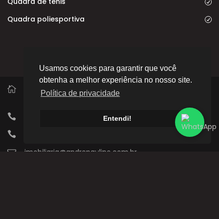
Quadra de tênis
Quadra poliesportiva
Usamos cookies para garantir que você
obtenha a melhor experiência no nosso site.
Av. Rui Ferraz de Carvalho, 300 - Palhano 2, Londrina -
Política de privacidade
PR, 86055-210
(43) 3020-3801
Entendi!
(43) 98801-5990
imobiliaria@andrepaulino.com.br
CRECI: J-05783