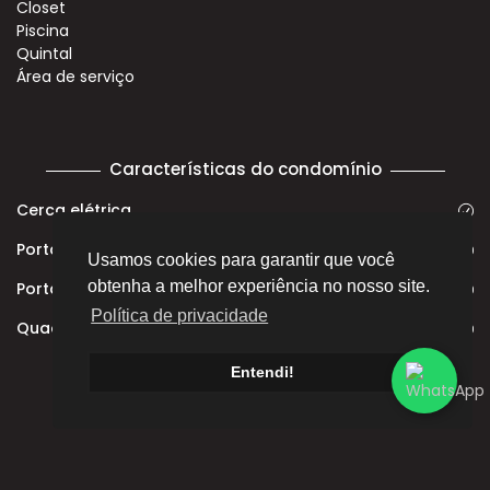
Closet
Piscina
Quintal
Área de serviço
Características do condomínio
Cerca elétrica
Portaria 24H
Usamos cookies para garantir que você
obtenha a melhor experiência no nosso site.
Portão eletrônico
Política de privacidade
Quadra poliesportiva
Entendi!
Av. Rui Ferraz de Carvalho, 300 - Palhano 2, Londrina -