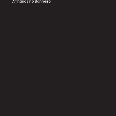
Armários no Banheiro
Closet
Piso Laminado
Piso Cimento Queimado
Arquiteto Lucas Rafo
Característic
Academia
Brinquedoteca
Piscina adulto
Portaria 24H
Quadra poliesportiva
Salão de festas