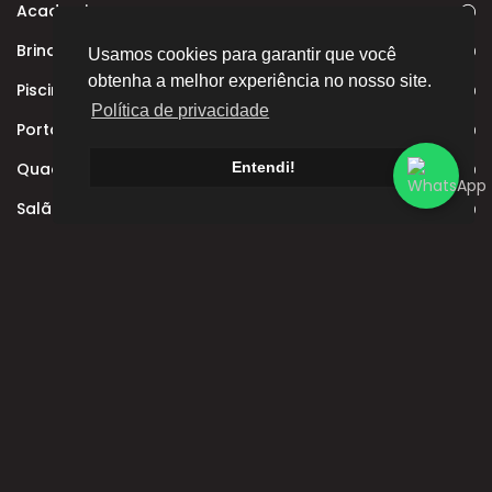
Academia
Brinquedoteca
Usamos cookies para garantir que você
obtenha a melhor experiência no nosso site.
Piscina adulto
Política de privacidade
Portaria 24H
Entendi!
Quadra poliesportiva
Salão de festas
Av. Rui Ferraz de Carvalho, 300 - Palhano 2, Londrina -
PR, 86055-210
(43) 3020-3801
(43) 98801-5990