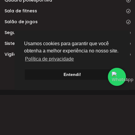
Sala de fitness
Salão de jogos
Segurança interna
Sistema contra incêndio
Usamos cookies para garantir que você
obtenha a melhor experiência no nosso site.
Vigilância 24h
Política de privacidade
Entendi!
Av. Rui Ferraz de Carvalho, 300 - Palhano 2, Londrina -
PR, 86055-210
(43) 3020-3801
(43) 98801-5990