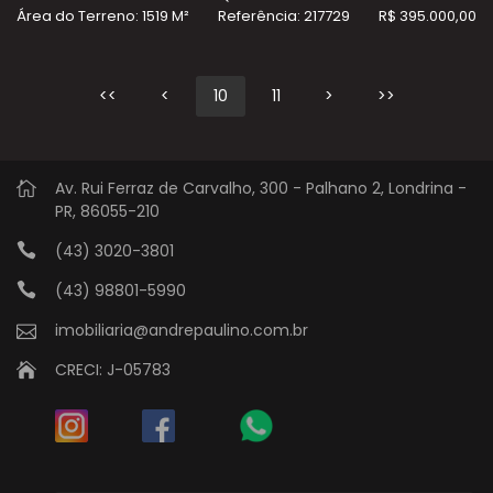
Área do Terreno: 1519 M²
Referência: 217729
R$ 395.000,00
<<
<
10
11
>
>>
Av. Rui Ferraz de Carvalho, 300 - Palhano 2, Londrina -
PR, 86055-210
(43) 3020-3801
(43) 98801-5990
imobiliaria@andrepaulino.com.br
CRECI: J-05783